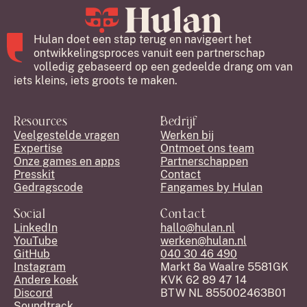
Hulan doet een stap terug en navigeert het
ontwikkelingsproces vanuit een partnerschap
volledig gebaseerd op een gedeelde drang om van
iets kleins, iets groots te maken.
Resources
Bedrijf
Veelgestelde vragen
Werken bij
Expertise
Ontmoet ons team
Onze games en apps
Partnerschappen
Presskit
Contact
Gedragscode
Fangames by Hulan
Social
Contact
LinkedIn
hallo@hulan.nl
YouTube
werken@hulan.nl
GitHub
040 30 46 490
Instagram
Markt 8a Waalre 5581GK
Andere koek
KVK 62 89 47 14
Discord
BTW NL 855002463B01
Soundtrack