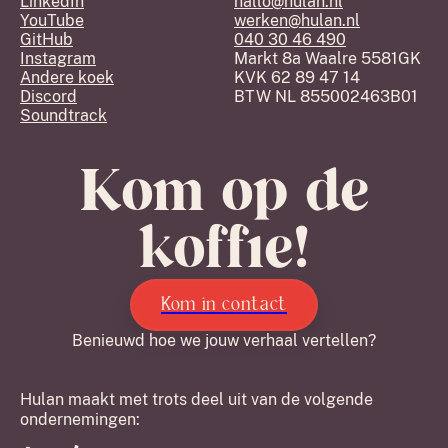
LinkedIn
hallo@hulan.nl
YouTube
werken@hulan.nl
GitHub
040 30 46 490
Instagram
Markt 8a Waalre 5581GK
Andere koek
KVK 62 89 47 14
Discord
BTW NL 855002463B01
Soundtrack
Kom op de
koffie!
Kom in contact
Benieuwd hoe we jouw verhaal vertellen?
Hulan maakt met trots deel uit van de volgende
ondernemingen: