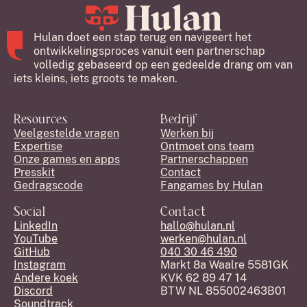
Hulan doet een stap terug en navigeert het
ontwikkelingsproces vanuit een partnerschap
volledig gebaseerd op een gedeelde drang om van
iets kleins, iets groots te maken.
Resources
Bedrijf
Veelgestelde vragen
Werken bij
Expertise
Ontmoet ons team
Onze games en apps
Partnerschappen
Presskit
Contact
Gedragscode
Fangames by Hulan
Social
Contact
LinkedIn
hallo@hulan.nl
YouTube
werken@hulan.nl
GitHub
040 30 46 490
Instagram
Markt 8a Waalre 5581GK
Andere koek
KVK 62 89 47 14
Discord
BTW NL 855002463B01
Soundtrack