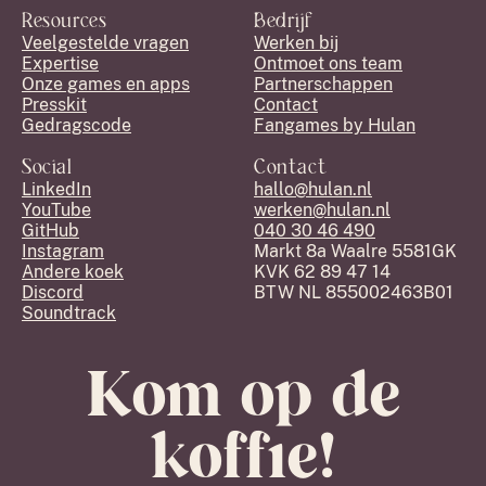
Resources
Bedrijf
Veelgestelde vragen
Werken bij
Expertise
Ontmoet ons team
Onze games en apps
Partnerschappen
Presskit
Contact
Gedragscode
Fangames by Hulan
Social
Contact
LinkedIn
hallo@hulan.nl
YouTube
werken@hulan.nl
GitHub
040 30 46 490
Instagram
Markt 8a Waalre 5581GK
Andere koek
KVK 62 89 47 14
Discord
BTW NL 855002463B01
Soundtrack
Kom op de
koffie!