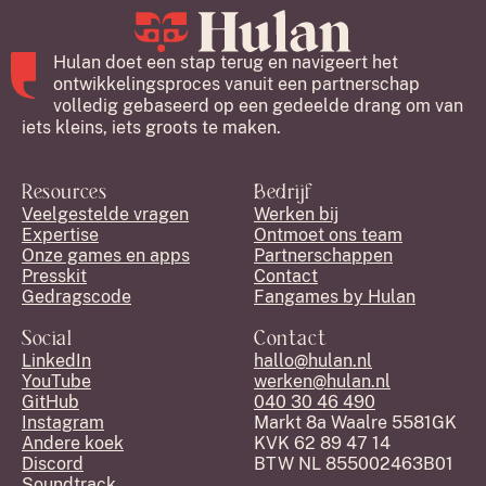
Hulan doet een stap terug en navigeert het
ontwikkelingsproces vanuit een partnerschap
volledig gebaseerd op een gedeelde drang om van
iets kleins, iets groots te maken.
Resources
Bedrijf
Veelgestelde vragen
Werken bij
Expertise
Ontmoet ons team
Onze games en apps
Partnerschappen
Presskit
Contact
Gedragscode
Fangames by Hulan
Social
Contact
LinkedIn
hallo@hulan.nl
YouTube
werken@hulan.nl
GitHub
040 30 46 490
Instagram
Markt 8a Waalre 5581GK
Andere koek
KVK 62 89 47 14
Discord
BTW NL 855002463B01
Soundtrack